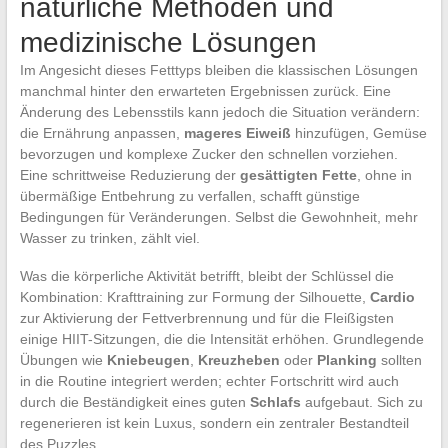
natürliche Methoden und
medizinische Lösungen
Im Angesicht dieses Fetttyps bleiben die klassischen Lösungen
manchmal hinter den erwarteten Ergebnissen zurück. Eine
Änderung des Lebensstils kann jedoch die Situation verändern:
die Ernährung anpassen,
mageres Eiweiß
hinzufügen, Gemüse
bevorzugen und komplexe Zucker den schnellen vorziehen.
Eine schrittweise Reduzierung der
gesättigten Fette
, ohne in
übermäßige Entbehrung zu verfallen, schafft günstige
Bedingungen für Veränderungen. Selbst die Gewohnheit, mehr
Wasser zu trinken, zählt viel.
Was die körperliche Aktivität betrifft, bleibt der Schlüssel die
Kombination: Krafttraining zur Formung der Silhouette,
Cardio
zur Aktivierung der Fettverbrennung und für die Fleißigsten
einige HIIT-Sitzungen, die die Intensität erhöhen. Grundlegende
Übungen wie
Kniebeugen
,
Kreuzheben
oder
Planking
sollten
in die Routine integriert werden; echter Fortschritt wird auch
durch die Beständigkeit eines guten
Schlafs
aufgebaut. Sich zu
regenerieren ist kein Luxus, sondern ein zentraler Bestandteil
des Puzzles.