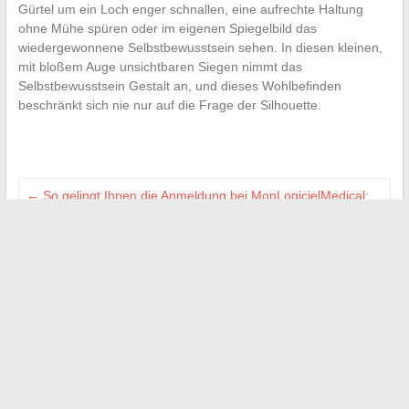
Gürtel um ein Loch enger schnallen, eine aufrechte Haltung
ohne Mühe spüren oder im eigenen Spiegelbild das
wiedergewonnene Selbstbewusstsein sehen. In diesen kleinen,
mit bloßem Auge unsichtbaren Siegen nimmt das
Selbstbewusstsein Gestalt an, und dieses Wohlbefinden
beschränkt sich nie nur auf die Frage der Silhouette.
←
So gelingt Ihnen die Anmeldung bei MonLogicielMedical:
Praktischer Leitfaden für Gesundheitsberufe
Automatische E-Mail-Antwort auf Mac einrichten: Anleitung
und praktische Tipps
→
Suchen