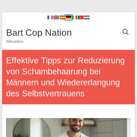
Bart Cop Nation
Aktuelles
Effektive Tipps zur Reduzierung
von Schambehaarung bei
Männern und Wiedererlangung
des Selbstvertrauens