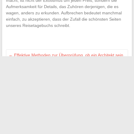
macht, ist nicht der Exotismus um jeden Preis, sondern die
Aufmerksamkeit für Details, das Zuhören derjenigen, die es
wagen, anders zu erkunden. Aufbrechen bedeutet manchmal
einfach, zu akzeptieren, dass der Zufall die schönsten Seiten
unseres Reisetagebuchs schreibt.
←
Effektive Methoden zur Überprüfung, ob ein Architekt sein
Diplom besitzt
Tipps und praktische Ratschläge für den Erfolg Ihrer
Heimwerkerprojekte
→
Suchen