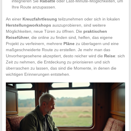
integrieren Sie
Rabatte
oder Last-Minute-Möglichkeiten, um
Ihre Route anzupassen.
An einer
Kreuzfahrtlesung
teilzunehmen oder sich in lokalen
Herstellungworkshops
auszuprobieren, sind weitere
Möglichkeiten, neue Türen zu öffnen. Die
praktischen
Reiseführer
, die online zu finden sind, helfen, das eigene
Projekt zu verfeinern, mehrere
Pläne
zu überlagern und eine
maßgeschneiderte Route zu erstellen. Je mehr man das
Unvorhergesehene akzeptiert, desto reicher wird die
Reise
: sich
Zeit zu nehmen, die Entdeckung zu priorisieren und sich
überraschen zu lassen, das sind die Momente, in denen die
wichtigen Erinnerungen entstehen.