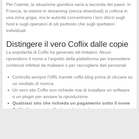
Per l’utente, la situazione giuridica varia a seconda dei paesi. In
Francia, la visione in streaming (senza download) si colloca in
una zona grigia, ma le autorità concentrano i loro sforzi sugli
host e sugli operatori di siti piuttosto che sugli spettatori
individuali.
Distingere il vero Coflix dalle copie
La popolarità di Coflix ha generato siti imitatori. Alcuni
riprendono il nome e l’aspetto della piattaforma per trasmettere
contenuti infettati da malware o per raccogliere dati personali.
Controlla sempre l’URL tramite coflix.blog prima di cliccare su
un risultato di ricerca.
Un vero sito Coflix non richiede mai di installare un software
o un plugin per avviare la riproduzione.
Qualsiasi sito che richieda un pagamento sotto il nome
Coflix è una contraffazione
, la piattaforma essendo
completamente gratuita.
Lo streaming gratuito senza pubblicità e senza account rimane
un’offerta attraente, ma si basa su un ecosistema instabile per