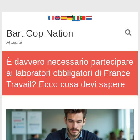
Bart Cop Nation
Attualità
È davvero necessario partecipare
ai laboratori obbligatori di France
Travail? Ecco cosa devi sapere