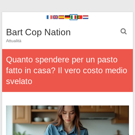
Bart Cop Nation
Attualità
Quanto spendere per un pasto
fatto in casa? Il vero costo medio
svelato