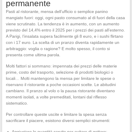
permanente
Pasti al ristorante, mensa dell’ufficio o semplice panino
mangiato fuori: oggi, ogni pasto consumato al di fuori della casa
viene scrutinato. La tendenza è in aumento, con un aumento
previsto del 14,4% entro il 2025 per i prezzi dei pasti all’esterno.
A Parigi, l’insalata supera facilmente gli 8 euro, e i sushi flirtano
con i 17 euro. La scelta di un pranzo diventa rapidamente un
arbitraggio: voglia o ragione? E molto spesso, il conto si
presenta come ultima parola.
Molti fattori si sommano: impennata dei prezzi delle materie
prime, costo del trasporto, selezione di prodotti biologici o
locali… Molti mantengono la mensa per limitare le spese o
riservano il ristorante a poche occasioni scelte. Le abitudini
cambiano. Il pranzo al volo o la pausa ristorante diventano
momenti isolati, a volte premeditati, lontani dal riflesso
sistematico.
Per controllare queste uscite e limitare la spesa senza
sacrificare il piacere, esistono diversi semplici strumenti:
Aggiustare le quantità servite per evitare di gettare;