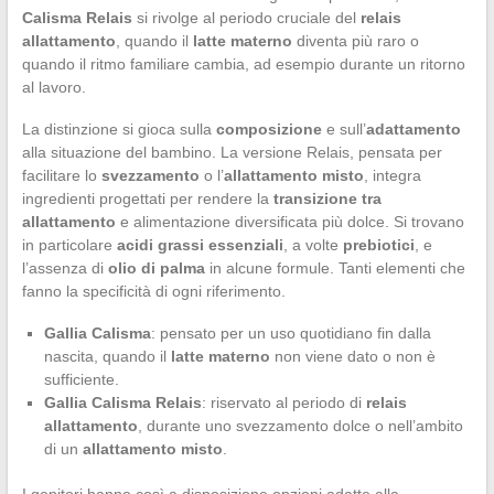
Calisma Relais
si rivolge al periodo cruciale del
relais
allattamento
, quando il
latte materno
diventa più raro o
quando il ritmo familiare cambia, ad esempio durante un ritorno
al lavoro.
La distinzione si gioca sulla
composizione
e sull’
adattamento
alla situazione del bambino. La versione Relais, pensata per
facilitare lo
svezzamento
o l’
allattamento misto
, integra
ingredienti progettati per rendere la
transizione tra
allattamento
e alimentazione diversificata più dolce. Si trovano
in particolare
acidi grassi essenziali
, a volte
prebiotici
, e
l’assenza di
olio di palma
in alcune formule. Tanti elementi che
fanno la specificità di ogni riferimento.
Gallia Calisma
: pensato per un uso quotidiano fin dalla
nascita, quando il
latte materno
non viene dato o non è
sufficiente.
Gallia Calisma Relais
: riservato al periodo di
relais
allattamento
, durante uno svezzamento dolce o nell’ambito
di un
allattamento misto
.
I genitori hanno così a disposizione opzioni adatte alla