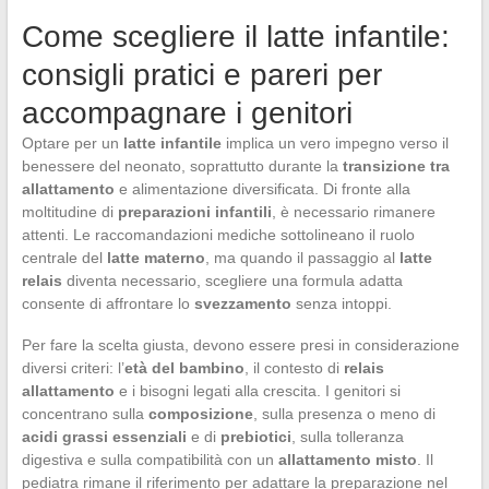
Come scegliere il latte infantile:
consigli pratici e pareri per
accompagnare i genitori
Optare per un
latte infantile
implica un vero impegno verso il
benessere del neonato, soprattutto durante la
transizione tra
allattamento
e alimentazione diversificata. Di fronte alla
moltitudine di
preparazioni infantili
, è necessario rimanere
attenti. Le raccomandazioni mediche sottolineano il ruolo
centrale del
latte materno
, ma quando il passaggio al
latte
relais
diventa necessario, scegliere una formula adatta
consente di affrontare lo
svezzamento
senza intoppi.
Per fare la scelta giusta, devono essere presi in considerazione
diversi criteri: l’
età del bambino
, il contesto di
relais
allattamento
e i bisogni legati alla crescita. I genitori si
concentrano sulla
composizione
, sulla presenza o meno di
acidi grassi essenziali
e di
prebiotici
, sulla tolleranza
digestiva e sulla compatibilità con un
allattamento misto
. Il
pediatra rimane il riferimento per adattare la preparazione nel