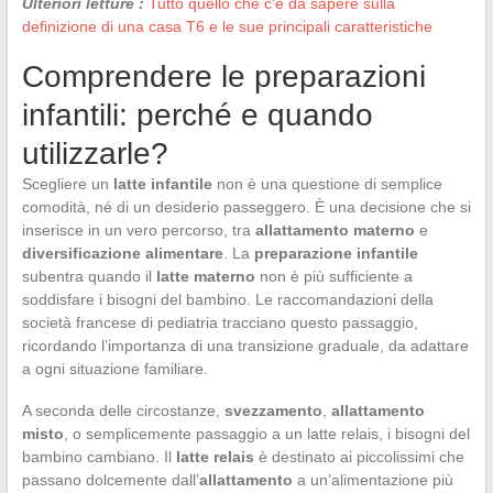
Ulteriori letture :
Tutto quello che c'è da sapere sulla
definizione di una casa T6 e le sue principali caratteristiche
Comprendere le preparazioni
infantili: perché e quando
utilizzarle?
Scegliere un
latte infantile
non è una questione di semplice
comodità, né di un desiderio passeggero. È una decisione che si
inserisce in un vero percorso, tra
allattamento materno
e
diversificazione alimentare
. La
preparazione infantile
subentra quando il
latte materno
non è più sufficiente a
soddisfare i bisogni del bambino. Le raccomandazioni della
società francese di pediatria tracciano questo passaggio,
ricordando l’importanza di una transizione graduale, da adattare
a ogni situazione familiare.
A seconda delle circostanze,
svezzamento
,
allattamento
misto
, o semplicemente passaggio a un latte relais, i bisogni del
bambino cambiano. Il
latte relais
è destinato ai piccolissimi che
passano dolcemente dall’
allattamento
a un’alimentazione più