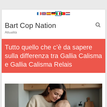
Bart Cop Nation
Attualità
Tutto quello che c’è da sapere
sulla differenza tra Gallia Calisma
e Gallia Calisma Relais