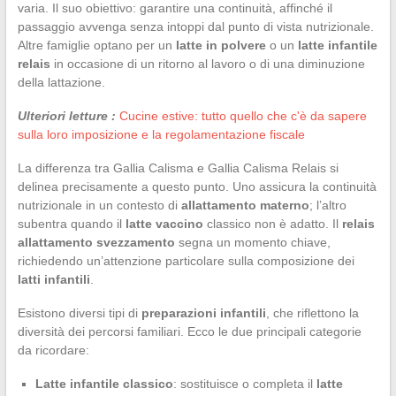
varia. Il suo obiettivo: garantire una continuità, affinché il
passaggio avvenga senza intoppi dal punto di vista nutrizionale.
Altre famiglie optano per un
latte in polvere
o un
latte infantile
relais
in occasione di un ritorno al lavoro o di una diminuzione
della lattazione.
Ulteriori letture :
Cucine estive: tutto quello che c'è da sapere
sulla loro imposizione e la regolamentazione fiscale
La differenza tra Gallia Calisma e Gallia Calisma Relais si
delinea precisamente a questo punto. Uno assicura la continuità
nutrizionale in un contesto di
allattamento materno
; l’altro
subentra quando il
latte vaccino
classico non è adatto. Il
relais
allattamento svezzamento
segna un momento chiave,
richiedendo un’attenzione particolare sulla composizione dei
latti infantili
.
Esistono diversi tipi di
preparazioni infantili
, che riflettono la
diversità dei percorsi familiari. Ecco le due principali categorie
da ricordare:
Latte infantile classico
: sostituisce o completa il
latte