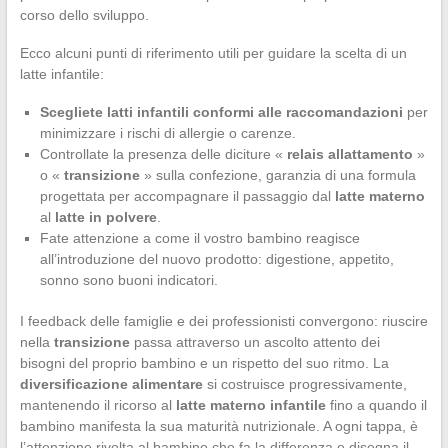
corso dello sviluppo.
Ecco alcuni punti di riferimento utili per guidare la scelta di un
latte infantile:
Scegliete latti infantili conformi alle raccomandazioni
per
minimizzare i rischi di allergie o carenze.
Controllate la presenza delle diciture «
relais allattamento
»
o «
transizione
» sulla confezione, garanzia di una formula
progettata per accompagnare il passaggio dal
latte materno
al
latte in polvere
.
Fate attenzione a come il vostro bambino reagisce
all’introduzione del nuovo prodotto: digestione, appetito,
sonno sono buoni indicatori.
I feedback delle famiglie e dei professionisti convergono: riuscire
nella
transizione
passa attraverso un ascolto attento dei
bisogni del proprio bambino e un rispetto del suo ritmo. La
diversificazione alimentare
si costruisce progressivamente,
mantenendo il ricorso al
latte materno infantile
fino a quando il
bambino manifesta la sua maturità nutrizionale. A ogni tappa, è
l’attenzione rivolta al bambino che fa la differenza e disegna il