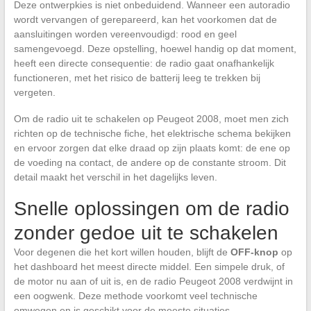
Deze ontwerpkies is niet onbeduidend. Wanneer een autoradio
wordt vervangen of gerepareerd, kan het voorkomen dat de
aansluitingen worden vereenvoudigd: rood en geel
samengevoegd. Deze opstelling, hoewel handig op dat moment,
heeft een directe consequentie: de radio gaat onafhankelijk
functioneren, met het risico de batterij leeg te trekken bij
vergeten.
Om de radio uit te schakelen op Peugeot 2008, moet men zich
richten op de technische fiche, het elektrische schema bekijken
en ervoor zorgen dat elke draad op zijn plaats komt: de ene op
de voeding na contact, de andere op de constante stroom. Dit
detail maakt het verschil in het dagelijks leven.
Snelle oplossingen om de radio
zonder gedoe uit te schakelen
Voor degenen die het kort willen houden, blijft de
OFF-knop
op
het dashboard het meest directe middel. Een simpele druk, of
de motor nu aan of uit is, en de radio Peugeot 2008 verdwijnt in
een oogwenk. Deze methode voorkomt veel technische
omwegen en is geschikt voor de meeste situaties.