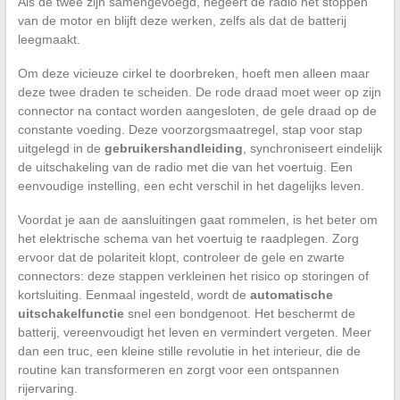
Als de twee zijn samengevoegd, negeert de radio het stoppen
van de motor en blijft deze werken, zelfs als dat de batterij
leegmaakt.
Om deze vicieuze cirkel te doorbreken, hoeft men alleen maar
deze twee draden te scheiden. De rode draad moet weer op zijn
connector na contact worden aangesloten, de gele draad op de
constante voeding. Deze voorzorgsmaatregel, stap voor stap
uitgelegd in de
gebruikershandleiding
, synchroniseert eindelijk
de uitschakeling van de radio met die van het voertuig. Een
eenvoudige instelling, een echt verschil in het dagelijks leven.
Voordat je aan de aansluitingen gaat rommelen, is het beter om
het elektrische schema van het voertuig te raadplegen. Zorg
ervoor dat de polariteit klopt, controleer de gele en zwarte
connectors: deze stappen verkleinen het risico op storingen of
kortsluiting. Eenmaal ingesteld, wordt de
automatische
uitschakelfunctie
snel een bondgenoot. Het beschermt de
batterij, vereenvoudigt het leven en vermindert vergeten. Meer
dan een truc, een kleine stille revolutie in het interieur, die de
routine kan transformeren en zorgt voor een ontspannen
rijervaring.