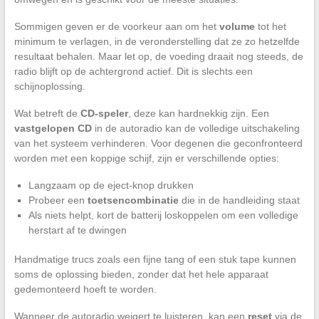
Sommigen geven er de voorkeur aan om het
volume
tot het
minimum te verlagen, in de veronderstelling dat ze zo hetzelfde
resultaat behalen. Maar let op, de voeding draait nog steeds, de
radio blijft op de achtergrond actief. Dit is slechts een
schijnoplossing.
Wat betreft de
CD-speler
, deze kan hardnekkig zijn. Een
vastgelopen CD
in de autoradio kan de volledige uitschakeling
van het systeem verhinderen. Voor degenen die geconfronteerd
worden met een koppige schijf, zijn er verschillende opties:
Langzaam op de eject-knop drukken
Probeer een
toetsencombinatie
die in de handleiding staat
Als niets helpt, kort de batterij loskoppelen om een volledige
herstart af te dwingen
Handmatige trucs zoals een fijne tang of een stuk tape kunnen
soms de oplossing bieden, zonder dat het hele apparaat
gedemonteerd hoeft te worden.
Wanneer de autoradio weigert te luisteren, kan een
reset
via de