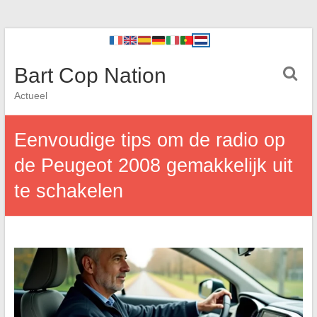
Bart Cop Nation
Actueel
Eenvoudige tips om de radio op
de Peugeot 2008 gemakkelijk uit
te schakelen