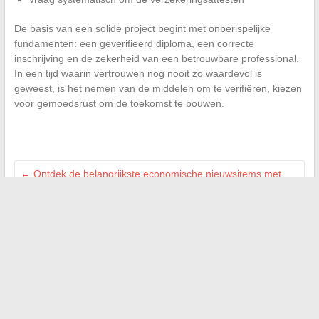
De basis van een solide project begint met onberispelijke
fundamenten: een geverifieerd diploma, een correcte
inschrijving en de zekerheid van een betrouwbare professional.
In een tijd waarin vertrouwen nog nooit zo waardevol is
geweest, is het nemen van de middelen om te verifiëren, kiezen
voor gemoedsrust om de toekomst te bouwen.
←
Ontdek de belangrijkste economische nieuwsitems met
Wake Up Business in real-time
Inspiratie voor reizen: praktische tips en verhalen om de
wereld anders te verkennen
→
Zoeken