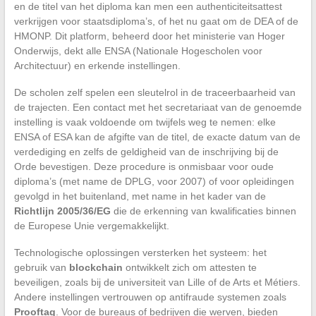
en de titel van het diploma kan men een authenticiteitsattest
verkrijgen voor staatsdiploma’s, of het nu gaat om de DEA of de
HMONP. Dit platform, beheerd door het ministerie van Hoger
Onderwijs, dekt alle ENSA (Nationale Hogescholen voor
Architectuur) en erkende instellingen.
De scholen zelf spelen een sleutelrol in de traceerbaarheid van
de trajecten. Een contact met het secretariaat van de genoemde
instelling is vaak voldoende om twijfels weg te nemen: elke
ENSA of ESA kan de afgifte van de titel, de exacte datum van de
verdediging en zelfs de geldigheid van de inschrijving bij de
Orde bevestigen. Deze procedure is onmisbaar voor oude
diploma’s (met name de DPLG, voor 2007) of voor opleidingen
gevolgd in het buitenland, met name in het kader van de
Richtlijn 2005/36/EG
die de erkenning van kwalificaties binnen
de Europese Unie vergemakkelijkt.
Technologische oplossingen versterken het systeem: het
gebruik van
blockchain
ontwikkelt zich om attesten te
beveiligen, zoals bij de universiteit van Lille of de Arts et Métiers.
Andere instellingen vertrouwen op antifraude systemen zoals
Prooftag
. Voor de bureaus of bedrijven die werven, bieden