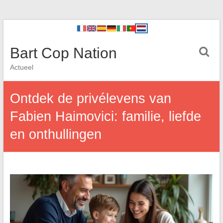
Bart Cop Nation
Actueel
Ontdek de privélevens van
Fabien Haimovici: familie, liefde
en onthullingen