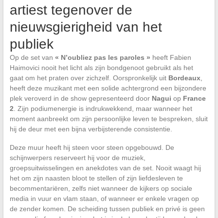
artiest tegenover de
nieuwsgierigheid van het
publiek
Op de set van
« N’oubliez pas les paroles »
heeft Fabien
Haimovici nooit het licht als zijn bondgenoot gebruikt als het
gaat om het praten over zichzelf. Oorspronkelijk uit
Bordeaux
,
heeft deze muzikant met een solide achtergrond een bijzondere
plek veroverd in de show gepresenteerd door
Nagui
op
France
2
. Zijn podiumenergie is indrukwekkend, maar wanneer het
moment aanbreekt om zijn persoonlijke leven te bespreken, sluit
hij de deur met een bijna verbijsterende consistentie.
Deze muur heeft hij steen voor steen opgebouwd. De
schijnwerpers reserveert hij voor de muziek,
groepsuitwisselingen en anekdotes van de set. Nooit waagt hij
het om zijn naasten bloot te stellen of zijn liefdesleven te
becommentariëren, zelfs niet wanneer de kijkers op sociale
media in vuur en vlam staan, of wanneer er enkele vragen op
de zender komen. De scheiding tussen publiek en privé is geen