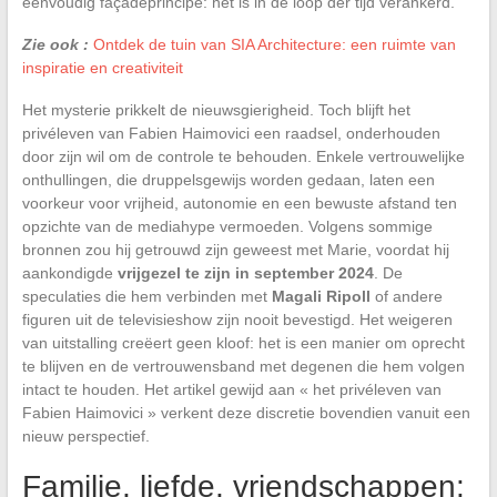
eenvoudig façadeprincipe: het is in de loop der tijd verankerd.
Zie ook :
Ontdek de tuin van SIA Architecture: een ruimte van
inspiratie en creativiteit
Het mysterie prikkelt de nieuwsgierigheid. Toch blijft het
privéleven van Fabien Haimovici een raadsel, onderhouden
door zijn wil om de controle te behouden. Enkele vertrouwelijke
onthullingen, die druppelsgewijs worden gedaan, laten een
voorkeur voor vrijheid, autonomie en een bewuste afstand ten
opzichte van de mediahype vermoeden. Volgens sommige
bronnen zou hij getrouwd zijn geweest met Marie, voordat hij
aankondigde
vrijgezel te zijn in september 2024
. De
speculaties die hem verbinden met
Magali Ripoll
of andere
figuren uit de televisieshow zijn nooit bevestigd. Het weigeren
van uitstalling creëert geen kloof: het is een manier om oprecht
te blijven en de vertrouwensband met degenen die hem volgen
intact te houden. Het artikel gewijd aan « het privéleven van
Fabien Haimovici » verkent deze discretie bovendien vanuit een
nieuw perspectief.
Familie, liefde, vriendschappen: