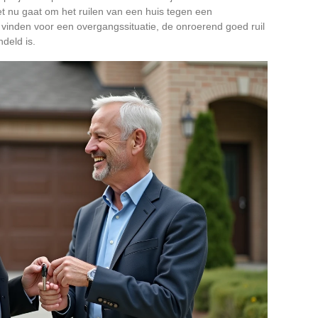
 het nu gaat om het ruilen van een huis tegen een
 vinden voor een overgangssituatie, de onroerend goed ruil
deld is.