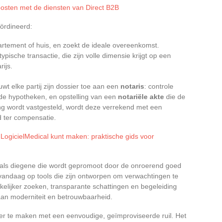
oosten met de diensten van Direct B2B
oördineerd:
partement of huis, en zoekt de ideale overeenkomst.
ypische transactie, die zijn volle dimensie krijgt op een
rijs.
wt elke partij zijn dossier toe aan een
notaris
: controle
de hypotheken, en opstelling van een
notariële akte
die de
ing wordt vastgesteld, wordt deze verrekend met een
d ter compensatie.
ogicielMedical kunt maken: praktische gids voor
zoals diegene die wordt gepromoot door de onroerend goed
vandaag op tools die zijn ontworpen om verwachtingen te
kelijker zoeken, transparante schattingen en begeleiding
aan moderniteit en betrouwbaarheid.
eer te maken met een eenvoudige, geïmproviseerde ruil. Het