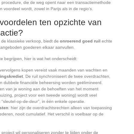
he procedure, die de weg opent naar een transactiemethode
n voordeel wordt, zowel in Parijs als in de regio’s.
 voordelen ten opzichte van
sactie?
de klassieke verkoop, biedt de
onroerend goed ruil
echte
aangeboden goederen elkaar aanvullen.
begrijpen, hier is wat het onderscheidt:
 vervolgens kopen vereist vaak maanden van wachten en
ingskrediet
. De ruil synchroniseert de twee overdrachten,
 dubbele financiële beheersing worden geëlimineerd.
sen van je woning aan de behoeften van het moment
huizing, project voor een tweede woning) wordt veel
 “sleutel-op-de-deur”, in één enkele operatie.
sten
: hier zijn de overdrachtsrechten alleen van toepassing
eren, nooit cumulatief. Het verschil is voelbaar op de
 project wil personaliseren zonder te lijden onder de