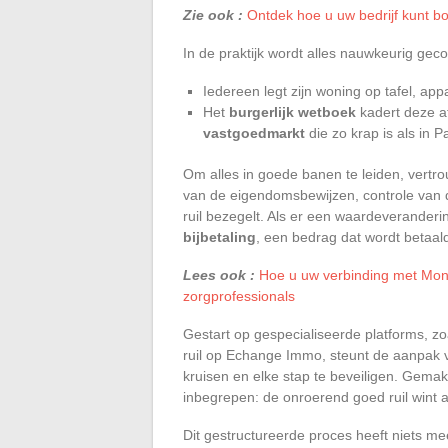
Zie ook :
Ontdek hoe u uw bedrijf kunt b
In de praktijk wordt alles nauwkeurig gec
Iedereen legt zijn woning op tafel, ap
Het
burgerlijk wetboek
kadert deze at
vastgoedmarkt
die zo krap is als in Pa
Om alles in goede banen te leiden, vertrou
van de eigendomsbewijzen, controle van 
ruil bezegelt. Als er een waardeverander
bijbetaling
, een bedrag dat wordt betaal
Lees ook :
Hoe u uw verbinding met MonL
zorgprofessionals
Gestart op gespecialiseerde platforms, 
ruil op Echange Immo, steunt de aanpak 
kruisen en elke stap te beveiligen. Gemak
inbegrepen: de onroerend goed ruil wint 
Dit gestructureerde proces heeft niets m