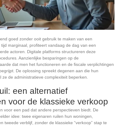
rend goed zonder ooit gebruik te maken van een
e tijd marginaal, profiteert vandaag de dag van een
eerde actoren. Digitale platforms structureren deze
ocedures. Aanzienlijke besparingen op de
aarde dat men het functioneren en de fiscale verplichtingen
d begrijpt. De oplossing spreekt degenen aan die hun
jl ze de administratieve complexiteit beperken.
l: een alternatief
n voor de klassieke verkoop
zen voor een pad dat andere perspectieven biedt. De
helder idee: twee eigenaren ruilen hun woningen,
n tweede verblijf, zonder de klassieke “verkoop” stap te