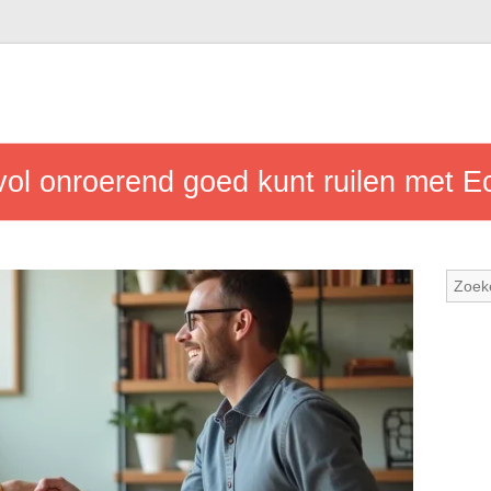
ol onroerend goed kunt ruilen met 