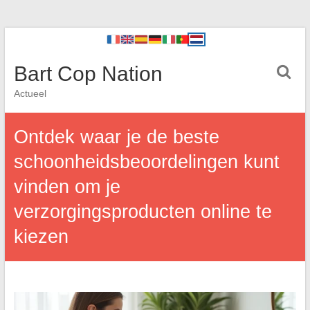
Bart Cop Nation
Actueel
Ontdek waar je de beste
schoonheidsbeoordelingen kunt
vinden om je
verzorgingsproducten online te
kiezen