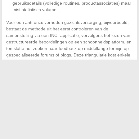
gebruiksdetails (volledige routines, productassociaties) maar
mist statistisch volume.
Voor een anti-onzuiverheden gezichtsverzorging, bijvoorbeeld,
bestaat de methode uit het eerst controleren van de
samenstelling via een INCI-applicatie, vervolgens het lezen van
gestructureerde beoordelingen op een schoonheidsplatform, en
ten slotte het zoeken naar feedback op middellange termijn op
gespecialiseerde forums of blogs. Deze triangulatie kost enkele
minuten extra, maar vermindert aanzienlijk het risico op een
teleurstellende aankoop.
Een geïsoleerde beoordeling is niets waard, zelfs niet
positief.
De convergentie van feedback van onafhankelijke
bronnen vormt de enige betrouwbare indicator om online een
verzorging te kiezen. Prijzen, promoties en verpakkingen
veranderen, maar een negatieve consensus over de
huidtolerantie van een product blijft een stabiel signaal.