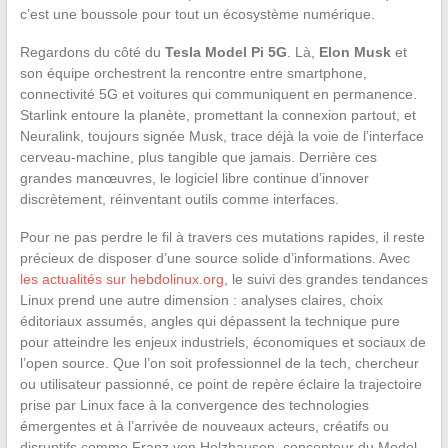
c’est une boussole pour tout un écosystème numérique.
Regardons du côté du
Tesla Model Pi 5G
. Là,
Elon Musk
et
son équipe orchestrent la rencontre entre smartphone,
connectivité 5G et voitures qui communiquent en permanence.
Starlink entoure la planète, promettant la connexion partout, et
Neuralink, toujours signée Musk, trace déjà la voie de l’interface
cerveau-machine, plus tangible que jamais. Derrière ces
grandes manœuvres, le logiciel libre continue d’innover
discrètement, réinventant outils comme interfaces.
Pour ne pas perdre le fil à travers ces mutations rapides, il reste
précieux de disposer d’une source solide d’informations. Avec
les actualités sur hebdolinux.org
, le suivi des grandes tendances
Linux prend une autre dimension : analyses claires, choix
éditoriaux assumés, angles qui dépassent la technique pure
pour atteindre les enjeux industriels, économiques et sociaux de
l’open source. Que l’on soit professionnel de la tech, chercheur
ou utilisateur passionné, ce point de repère éclaire la trajectoire
prise par Linux face à la convergence des technologies
émergentes et à l’arrivée de nouveaux acteurs, créatifs ou
disruptifs comme Franz von Holzhausen, concepteur du Model