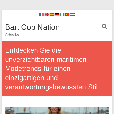
Bart Cop Nation
Aktuelles
Entdecken Sie die
unverzichtbaren maritimen
Modetrends für einen
einzigartigen und
verantwortungsbewussten Stil