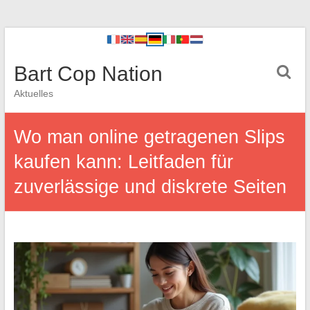
Bart Cop Nation
Aktuelles
Wo man online getragenen Slips
kaufen kann: Leitfaden für
zuverlässige und diskrete Seiten