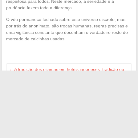
respeitosa para todos. Neste mercado, a seriedade e a
prudência fazem toda a diferença.
O véu permanece fechado sobre este universo discreto, mas
por trás do anonimato, são trocas humanas, regras precisas e
uma vigilância constante que desenham o verdadeiro rosto do
mercado de calcinhas usadas.
←
A tradição dos pijamas em hotéis japoneses: tradição ou
simples conforto?
Descubra as regiões francesas onde a taxa de
consanguinidade é mais alta
→
Search