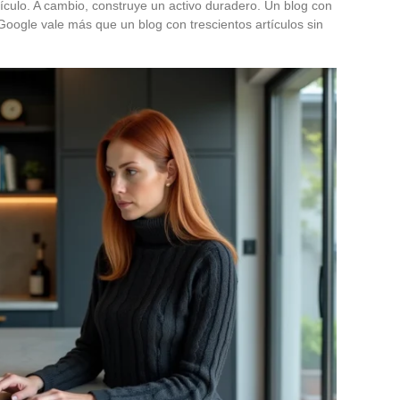
ículo. A cambio, construye un activo duradero. Un blog con
Google vale más que un blog con trescientos artículos sin