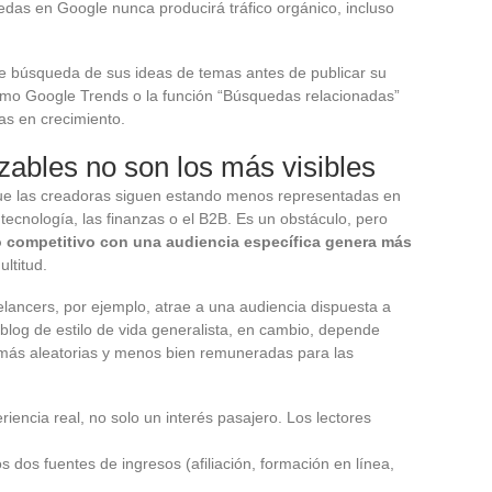
das en Google nunca producirá tráfico orgánico, incluso
n de búsqueda de sus ideas de temas antes de publicar su
como Google Trends o la función “Búsquedas relacionadas”
cas en crecimiento.
ables no son los más visibles
e las creadoras siguen estando menos representadas en
cnología, las finanzas o el B2B. Es un obstáculo, pero
 competitivo con una audiencia específica genera más
ltitud.
eelancers, por ejemplo, atrae a una audiencia dispuesta a
log de estilo de vida generalista, en cambio, depende
, más aleatorias y menos bien remuneradas para las
iencia real, no solo un interés pasajero. Los lectores
s dos fuentes de ingresos (afiliación, formación en línea,