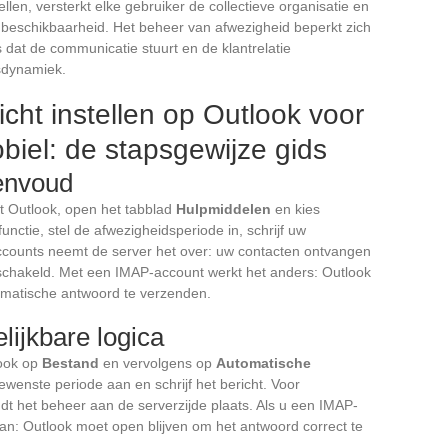
len, versterkt elke gebruiker de collectieve organisatie en
ke onbeschikbaarheid. Het beheer van afwezigheid beperkt zich
s dat de communicatie stuurt en de klantrelatie
psdynamiek.
cht instellen op Outlook voor
iel: de stapsgewijze gids
envoud
rt Outlook, open het tabblad
Hulpmiddelen
en kies
functie, stel de afwezigheidsperiode in, schrijf uw
ccounts neemt de server het over: uw contacten ontvangen
eschakeld. Met een IMAP-account werkt het anders: Outlook
omatische antwoord te verzenden.
ijkbare logica
look op
Bestand
en vervolgens op
Automatische
gewenste periode aan en schrijf het bericht. Voor
ndt het beheer aan de serverzijde plaats. Als u een IMAP-
taan: Outlook moet open blijven om het antwoord correct te