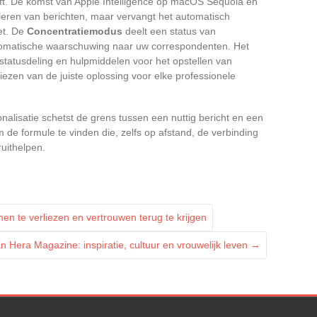
ijft. De komst van Apple Intelligence op macOS Sequoia en
uleren van berichten, maar vervangt het automatisch
et. De
Concentratiemodus
deelt een status van
tomatische waarschuwing naar uw correspondenten. Het
atusdeling en hulpmiddelen voor het opstellen van
kiezen van de juiste oplossing voor elke professionele
alisatie schetst de grens tussen een nuttig bericht en een
m de formule te vinden die, zelfs op afstand, de verbinding
uithelpen.
en te verliezen en vertrouwen terug te krijgen
n Hera Magazine: inspiratie, cultuur en vrouwelijk leven
→