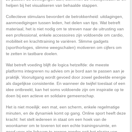
helpen bij het visualiseren van behaalde stappen.
Collectieve stimulans bevordert de betrokkenheid: uitdagingen,
aanmoedigingen tussen leden, het delen van tips. Wat betreft
materiaal, het is niet nodig om te streven naar de uitrusting van
een professional, enkele accessoires zijn voldoende om cardio,
mobiliteit en krachttraining te variëren. Slimme gadgets
(sporthorloges, slimme weegschalen) motiveren om cijfers om
te zetten in tastbare doelen.
Wat betreft voeding blijft de logica hetzelfde: de meeste
platforms integreren nu advies om je bord aan te passen aan je
praktijk. Vooruitgang wordt gevoed door zowel gedeelde energie
als dagelijkse consistentie. En wanneer de twijfel toeslaat of een
idee ontbreekt, kan het soms voldoende zijn om inspiratie op te
doen bij een actieve en solidaire gemeenschap.
Het is niet moeilijk: een mat, een scherm, enkele regelmatige
minuten, en de dynamiek komt op gang. Online sport heeft deze
kracht: het stelt iedereen in staat om een hoek van de
woonkamer om te toveren tot een echte trainingsruimte, en
goed voor zijn lichaam te zorgen zonder ooit het plezier van