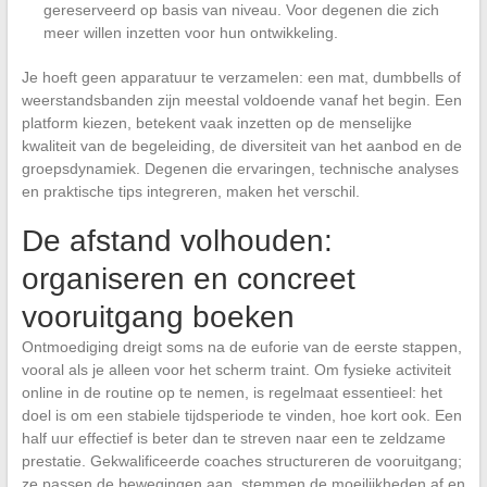
gereserveerd op basis van niveau. Voor degenen die zich
meer willen inzetten voor hun ontwikkeling.
Je hoeft geen apparatuur te verzamelen: een mat, dumbbells of
weerstandsbanden zijn meestal voldoende vanaf het begin. Een
platform kiezen, betekent vaak inzetten op de menselijke
kwaliteit van de begeleiding, de diversiteit van het aanbod en de
groepsdynamiek. Degenen die ervaringen, technische analyses
en praktische tips integreren, maken het verschil.
De afstand volhouden:
organiseren en concreet
vooruitgang boeken
Ontmoediging dreigt soms na de euforie van de eerste stappen,
vooral als je alleen voor het scherm traint. Om fysieke activiteit
online in de routine op te nemen, is regelmaat essentieel: het
doel is om een stabiele tijdsperiode te vinden, hoe kort ook. Een
half uur effectief is beter dan te streven naar een te zeldzame
prestatie. Gekwalificeerde coaches structureren de vooruitgang;
ze passen de bewegingen aan, stemmen de moeilijkheden af en