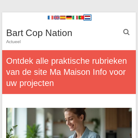
Bart Cop Nation
Actueel
Ontdek alle praktische rubrieken
van de site Ma Maison Info voor
uw projecten