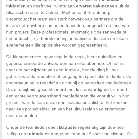
middelen
en geeft veel ruimte aan
ervaren vakmensen
uit de
Alsacische regio. In Colmar, Mulhouse of Straatsburg
onderhoudt het team een sterk netwerk van partners om de
lezers betrouwbare contacten te bieden, ongeacht de fase van
hun project. Deze professionals, afkomstig uit de renovatie of
het ambacht, zijn betrokken bij thematische dossiers en lokale
evenementen die op de site worden gepresenteerd.
De klantenservice, gevestigd in de regio, biedt duidelijke en
gepersonaliseerde antwoorden aan elke abonnee. Of het nu
gaat om het wijzigen van een formule, begeleiding bij het
gebruik van de rubrieken of toegang tot specifieke middelen, de
ondersteuning is reactief en dicht bij de behoeften van iedereen.
Deze nabijheid, gecombineerd met luistervaardigheid, creëert
een echte vertrouwensband met iedereen die vooruit wil in hun
project, van de keuze van een isolatiespecialist tot het zoeken
naar een projectleider, en van het uitwisselen van ervaringen
over materialen.
Onder de teamleden deelt
Baptiste
regelmatig zijn doe-het-
zelftips en
tuinadvies
aangepast aan het Alsacische klimaat. De