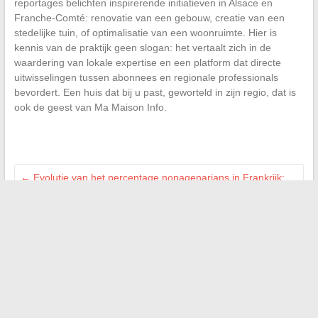
reportages belichten inspirerende initiatieven in Alsace en
Franche-Comté: renovatie van een gebouw, creatie van een
stedelijke tuin, of optimalisatie van een woonruimte. Hier is
kennis van de praktijk geen slogan: het vertaalt zich in de
waardering van lokale expertise en een platform dat directe
uitwisselingen tussen abonnees en regionale professionals
bevordert. Een huis dat bij u past, geworteld in zijn regio, dat is
ook de geest van Ma Maison Info.
←
Evolutie van het percentage nonagenarians in Frankrijk:
kerncijfers en recente analyses
De gewoonte van pyjama’s in Japanse hotels: traditie of
gewoon comfort?
→
Zoeken