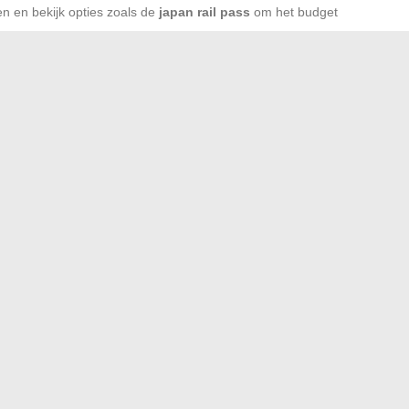
en en bekijk opties zoals de
japan rail pass
om het budget
f online sites om een
yukata
of een
kimono-badjas
als
 te stoppen voor de terugreis naar Frankrijk.
aar Japan
is jezelf de mogelijkheid bieden om te proeven
n een nacht op tatami, de warmte van een familietafel of de
ij elke pyjama hoort een manier om het land te ervaren,
de site Ma Maison Info voor uw projecten
roek te kopen: gids voor betrouwbare en discrete sites
→