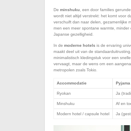
De
minshuku
, een door families gerund
wordt niet altijd verstrekt: het komt voor
verschuift dan naar delen, gezamenlijke ma
men een meer spontane warmte, minder 
Japanse gezelligheid.
In de
moderne hotels
is de ervaring uni
maakt deel uit van de standaarduitrustin
minimalistisch kledingstuk voor een snelle
vervaagt, maar de wens om een aangenaam v
metropolen zoals Tokio.
Accommodatie
Pyjama 
Ryokan
Ja (trad
Minshuku
Af en to
Modern hotel / capsule hotel
Ja (ges