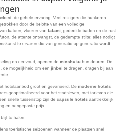
ingen
vloedt de gehele ervaring. Veel reizigers die hunkeren
getrokken door de belofte van een volledige
van katoen, vloeren van
tatami
, gedeelde baden en de rust
on, de attente ontvangst, de gedempte stilte: alles nodigt
venskunst te ervaren die van generatie op generatie wordt
isseling en eenvoud, openen de
minshuku
hun deuren. De
en, de mogelijkheid om een
jinbei
te dragen, dragen bij aan
rmte.
et hotelaanbod groot en gevarieerd. De
moderne hotels
rs geoptimaliseerd voor het stadsleven, met tarieven die
 een snelle tussenstop zijn de
capsule hotels
aantrekkelijk
ing en aangepaste prijs.
blijf te halen:
ijdens toeristische seizoenen wanneer de plaatsen snel