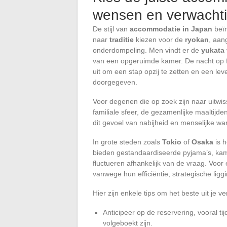
wensen en verwacht
De stijl van
accommodatie in Japan
beïn
naar
traditie
kiezen voor de
ryokan
, aan
onderdompeling. Men vindt er de
yukata
van een opgeruimde kamer. De nacht op fut
uit om een stap opzij te zetten en een le
doorgegeven.
Voor degenen die op zoek zijn naar uitw
familiale sfeer, de gezamenlijke maaltijd
dit gevoel van nabijheid en menselijke wa
In grote steden zoals
Tokio
of
Osaka
is h
bieden gestandaardiseerde pyjama’s, kame
fluctueren afhankelijk van de vraag. Voor
vanwege hun efficiëntie, strategische ligg
Hier zijn enkele tips om het beste uit je ver
Anticipeer op de reservering, vooral t
volgeboekt zijn.