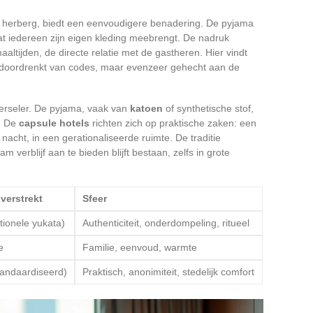
e herberg, biedt een eenvoudigere benadering. De pyjama
 dat iedereen zijn eigen kleding meebrengt. De nadruk
altijden, de directe relatie met de gastheren. Hier vindt
doordrenkt van codes, maar evenzeer gehecht aan de
verseler. De pyjama, vaak van
katoen
of synthetische stof,
g. De
capsule hotels
richten zich op praktische zaken: een
 nacht, in een gerationaliseerde ruimte. De traditie
erblijf aan te bieden blijft bestaan, zelfs in grote
verstrekt
Sfeer
itionele yukata)
Authenticiteit, onderdompeling, ritueel
e
Familie, eenvoud, warmte
tandaardiseerd)
Praktisch, anonimiteit, stedelijk comfort