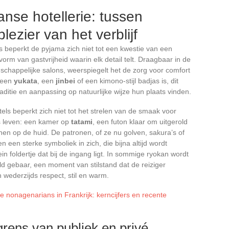
nse hotellerie: tussen
lezier van het verblijf
s beperkt de pyjama zich niet tot een kwestie van een
orm van gastvrijheid waarin elk detail telt. Draagbaar in de
chappelijke salons, weerspiegelt het de zorg voor comfort
n een
yukata
, een
jinbei
of een kimono-stijl badjas is, dit
aditie en aanpassing op natuurlijke wijze hun plaats vinden.
ls beperkt zich niet tot het strelen van de smaak voor
ks leven: een kamer op
tatami
, een futon klaar om uitgerold
nen op de huid. De patronen, of ze nu golven, sakura’s of
n een sterke symboliek in zich, die bijna altijd wordt
in foldertje dat bij de ingang ligt. In sommige ryokan wordt
 gebaar, een moment van stilstand dat de reiziger
 wederzijds respect, stil en warm.
e nonagenarians in Frankrijk: kerncijfers en recente
grens van publiek en privé