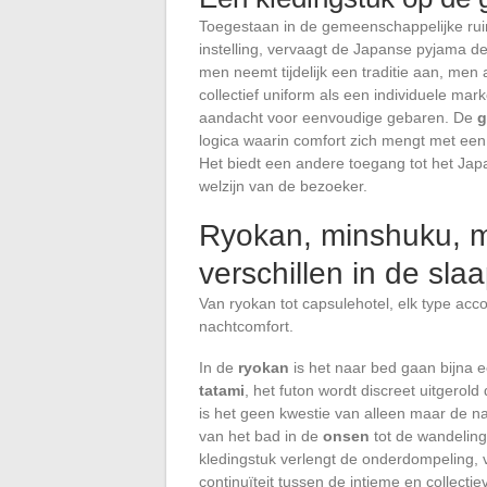
Toegestaan in de gemeenschappelijke rui
instelling, vervaagt de Japanse pyjama de
men neemt tijdelijk een traditie aan, men
collectief uniform als een individuele mar
aandacht voor eenvoudige gebaren. De
g
logica waarin comfort zich mengt met een ge
Het biedt een andere toegang tot het Jap
welzijn van de bezoeker.
Ryokan, minshuku, mo
verschillen in de sla
Van ryokan tot capsulehotel, elk type acco
nachtcomfort.
In de
ryokan
is het naar bed gaan bijna e
tatami
, het futon wordt discreet uitgerol
is het geen kwestie van alleen maar de n
van het bad in de
onsen
tot de wandeling 
kledingstuk verlengt de onderdompeling, v
continuïteit tussen de intieme en collectie