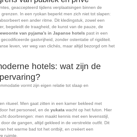
mtes, geaccepteerd tijdens verplaatsingen binnen de
 grenzen. In een ryokan beperkt men zich niet tot slapen:
 absorbeert een ander ritme. Dit kledingstuk, zowel een
ker, begeleidt de traagheid, de kunst van de pauze, de
ewoonte van pyjama’s in Japanse hotels
past in een
codificeerde gastvrijheid, zonder ostentatie of rigiditeit.
anse leven, ver weg van clichés, maar altijd bezorgd om het
derne hotels: wat zijn de
apervaring?
mmodatie vormt zijn eigen relatie tot slaap en
en ritueel. Men gaat zitten in een kamer bekleed met
d door het personeel, en de
yukata
wacht op het futon. Hier
acht doorbrengen: men maakt kennis met een levensstijl,
door de gangen, altijd gekleed in de verstrekte outfit. Dit
an het warme bad tot het ontbijt, en creëert een
ve ruimte.