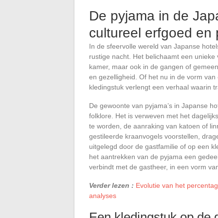
De pyjama in de Japa
cultureel erfgoed en p
In de sfeervolle wereld van Japanse hotel
rustige nacht. Het belichaamt een unieke v
kamer, maar ook in de gangen of gemeens
en gezelligheid. Of het nu in de vorm va
kledingstuk verlengt een verhaal waarin tr
De gewoonte van pyjama’s in Japanse hote
folklore. Het is verweven met het dagelij
te worden, de aanraking van katoen of lin
gestileerde kraanvogels voorstellen, drage
uitgelegd door de gastfamilie of op een kle
het aantrekken van de pyjama een gedeeld
verbindt met de gastheer, in een vorm van
Verder lezen :
Evolutie van het percentag
analyses
Een kledingstuk op de 