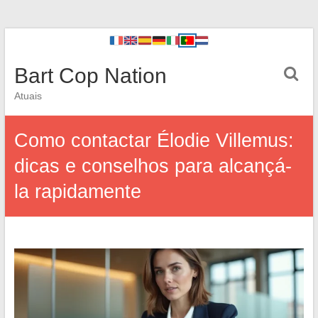
Bart Cop Nation
Atuais
Como contactar Élodie Villemus:
dicas e conselhos para alcançá-
la rapidamente